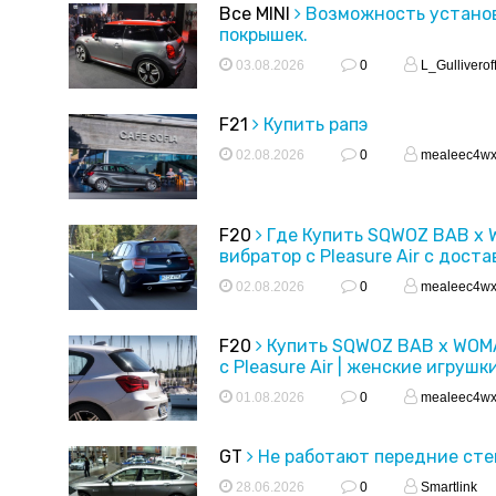
Все MINI
Возможность устано
покрышек.
03.08.2026
0
L_Gulliverof
F21
Купить рапэ
02.08.2026
0
mealeec4w
F20
Где Купить SQWOZ BAB x
вибратор с Pleasure Air с доста
02.08.2026
0
mealeec4w
F20
Купить SQWOZ BAB x WOM
с Pleasure Air | женские игрушк
01.08.2026
0
mealeec4w
GT
Не работают передние ст
28.06.2026
0
Smartlink