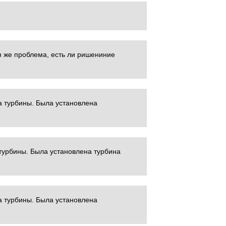
я же проблема, есть ли ришениние
а турбины. Была установлена
турбины. Была установлена турбина
а турбины. Была установлена