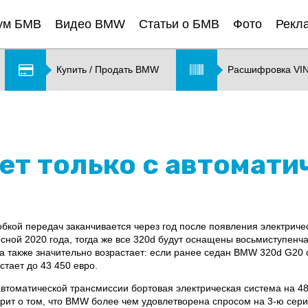
ум БМВ
Видео BMW
Статьи о БМВ
Фото
Рекл
Купить / Продать BMW
Расшифровка VI
ет только с автомати
кой передач заканчивается через год после появления электричес
ной 2020 года, тогда же все 320d будут оснащены восьмиступенчат
ра также значительно возрастает: если ранее седан BMW 320d G20
стает до 43 450 евро.
втоматической трансмиссии бортовая электрическая система на 48 
ворит о том, что BMW более чем удовлетворена спросом на 3-ю се