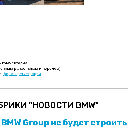
ь комментарии.
ченным ранее ником и паролем).
щи
формы регистрации
.
БРИКИ "
НОВОСТИ BMW
"
BMW Group не будет строить