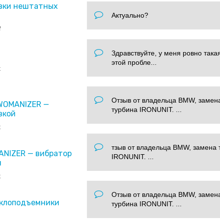
вки нештатных
Актуально?
f
Здравствуйте, у меня ровно така
этой пробле...
x
Отзыв от владельца BMW, замен
 WOMANIZER —
турбина IRONUNIT. ...
вкой
x
тзыв от владельца BMW, замена 
ANIZER — вибратор
IRONUNIT. ...
и
x
Отзыв от владельца BMW, замен
еклоподъемники
турбина IRONUNIT. ...