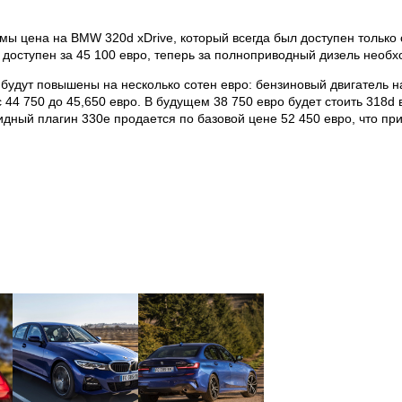
ы цена на BMW 320d xDrive, который всегда был доступен только с
 доступен за 45 100 евро, теперь за полноприводный дизель необх
будут повышены на несколько сотен евро: бензиновый двигатель на
с 44 750 до 45,650 евро. В будущем 38 750 евро будет стоить 318d
ридный плагин 330e продается по базовой цене 52 450 евро, что п