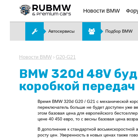
Новости BMW
Фор
Автосервисы
Подбор BMW
Новости BMW
›
G20-G21
BMW 320d 48V буд
коробкой передач
Время BMW 320d G20 / G21 с механической короб
переключатель больше не будет доступен уже вес
этом базовая цена для европейского бестселле
цене 40 450 евро, то с весны базовая цена возра
В дополнение к стандартной восьмискоростной а
росту цен. Уверенность в новых ценах также го