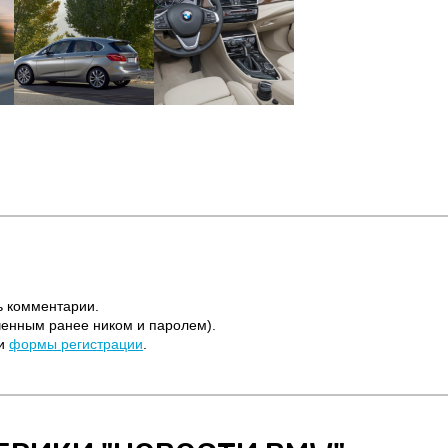
ь комментарии.
ченным ранее ником и паролем).
щи
формы регистрации
.