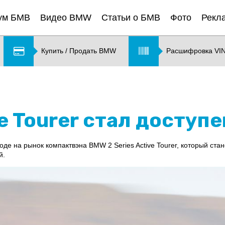
ум БМВ
Видео BMW
Статьи о БМВ
Фото
Рекл
Купить / Продать BMW
Расшифровка VI
e Tourer стал доступе
 на рынок компактвэна BMW 2 Series Active Tourer, который стане
й.