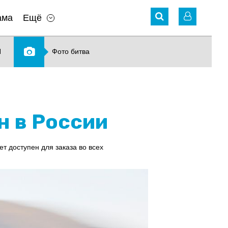
ама
Ещё
N
Фото битва
н в России
т доступен для заказа во всех