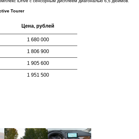
омплекс iDrive с сенсорным дисплеем диагональю 6,5 дюймов.
ive Tourer
Цена, рублей
1 680 000
1 806 900
1 905 600
1 951 500