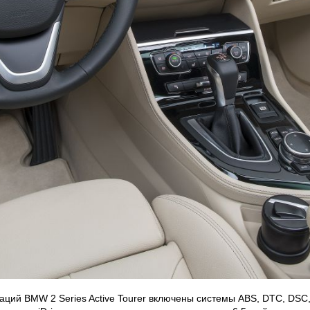
ций BMW 2 Series Active Tourer включены системы ABS, DTC, DSC,