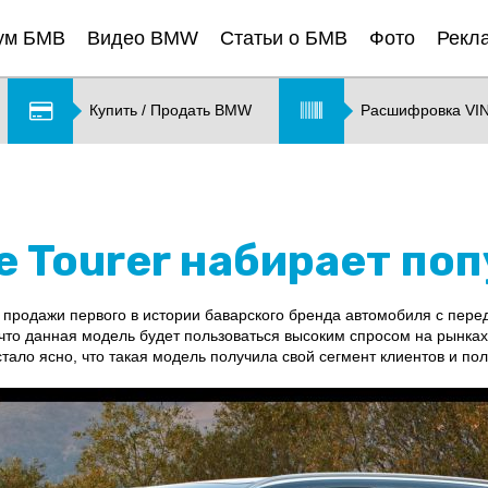
ум БМВ
Видео BMW
Статьи о БМВ
Фото
Рекл
Купить / Продать BMW
Расшифровка VI
ve Tourer набирает по
е продажи первого в истории баварского бренда автомобиля с пе
ь, что данная модель будет пользоваться высоким спросом на рынка
тало ясно, что такая модель получила свой сегмент клиентов и по