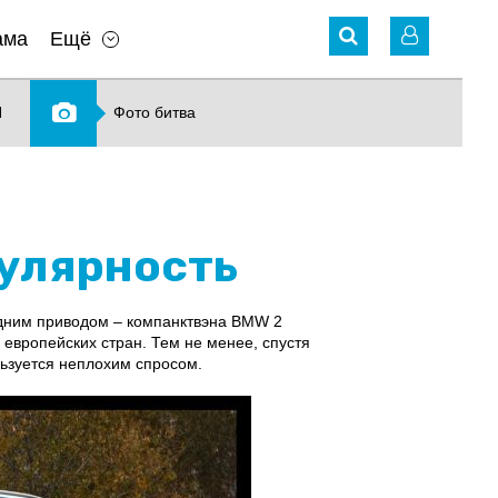
ама
Ещё
N
Фото битва
пулярность
редним приводом – компанктвэна BMW 2
х европейских стран. Тем не менее, спустя
льзуется неплохим спросом.