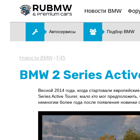
Новости BMW
Фор
Автосервисы
Подбор BMW
Новости BMW
›
F45
BMW 2 Series Acti
Весной 2014 года, когда стартовали европейски
Series Active Tourer, мало кто мог предположит
немногим более года после появления новинки с