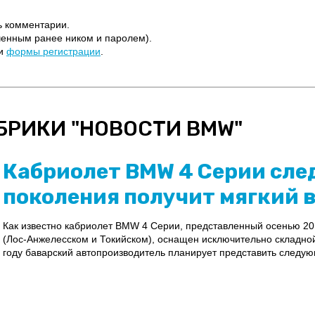
ь комментарии.
ченным ранее ником и паролем).
щи
формы регистрации
.
БРИКИ "
НОВОСТИ BMW
"
Кабриолет BMW 4 Cерии сл
поколения получит мягкий 
Как известно кабриолет BMW 4 Серии, представленный осенью 20
(Лос-Анжелесском и Токийском), оснащен исключительно складно
году баварский автопроизводитель планирует представить следую