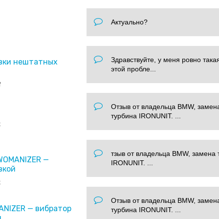
Актуально?
Здравствуйте, у меня ровно така
вки нештатных
этой пробле...
f
Отзыв от владельца BMW, замен
турбина IRONUNIT. ...
x
тзыв от владельца BMW, замена 
 WOMANIZER —
IRONUNIT. ...
вкой
x
Отзыв от владельца BMW, замен
ANIZER — вибратор
турбина IRONUNIT. ...
и