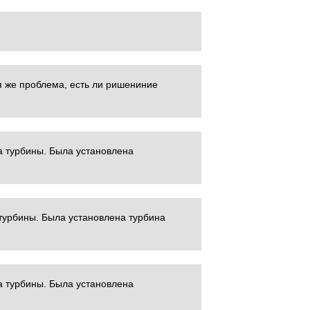
я же проблема, есть ли ришениние
а турбины. Была установлена
турбины. Была установлена турбина
а турбины. Была установлена