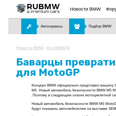
Новости BMW
Фор
Автосервисы
Подбор BMW
Новости BMW
›
Все BMW M
Баварцы преврати
для MotoGP
Концерн BMW официально представил машину без
M5. Новый автомобиль безопасности BMW M5 Mot
.Поэтому в следующем сезоне мотоциклетной се
Новый автомобиль безопасности BMW M5 MotoGP 
будут показаны автолюбителям на выставке SEM