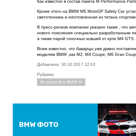
Как известно в состав пакета M Performance Par
Кроме этого на BMW M5 MotoGP Safety Car уста
светотехника и изготовленная из титана спорт
В пресс-релизе компании указано также , что 
нового поколения специально разработанным пе
а также парой гоночных ковшей от купе M4 GTS.
Всем известно, что баварцы уже давно поставл
моделям BMW ,как M2, M4 Coupe, M6 Gran Coupe
Добавлено: 30.10.2017 12:53
Рубрика:
M серия Все BMW M
BMW ФОТО