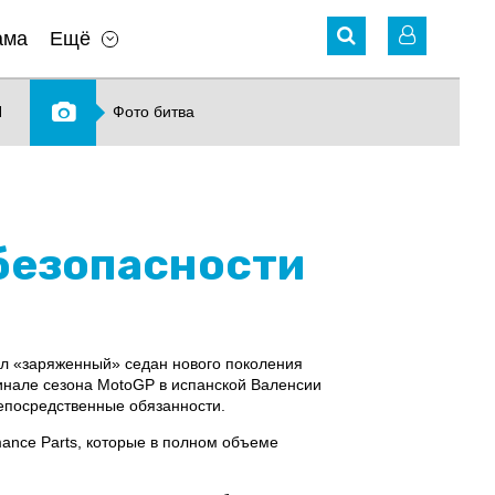
ама
Ещё
N
Фото битва
безопасности
ял «заряженный» седан нового поколения
инале сезона MotoGP в испанской Валенсии
епосредственные обязанности.
ance Parts, которые в полном объеме