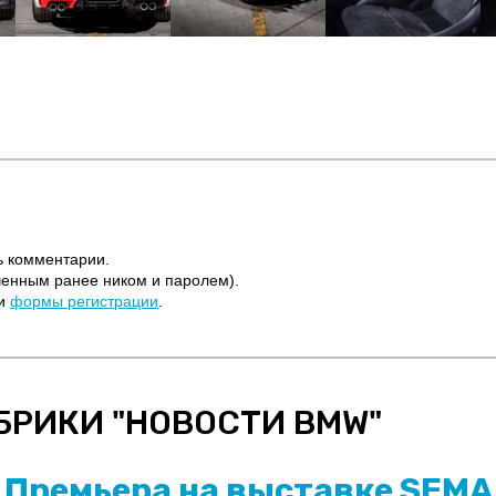
ь комментарии.
ченным ранее ником и паролем).
щи
формы регистрации
.
БРИКИ "
НОВОСТИ BMW
"
Премьера на выставке SEMA 