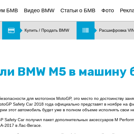
ум БМВ
Видео BMW
Статьи о БМВ
Фото
Рекл
Купить / Продать BMW
Расшифровка VI
ли BMW M5 в машину 
опасности для мотогонок MotoGP, это место по достоинству зан
oGP Safety Car 2018 года официально представят в ноябре на ф
рии этот автомобиль будет уже в полном объеме исполнять свои н
Safety Car получил пакет дополнительных аксессуаров M Perform
A-2017 в Лас-Вегасе.