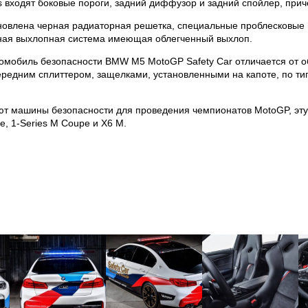
ts входят боковые пороги, задний диффузор и задний спойлер, прич
новлена черная радиаторная решетка, специальные проблесковые
ивная выхлопная система имеющая облегченный выхлоп.
автомобиль безопасности BMW M5 MotoGP Safety Car отличается от
редним сплиттером, защелками, установленными на капоте, по т
яют машины безопасности для проведения чемпионатов MotoGP, эт
, 1-Series M Coupe и X6 M.