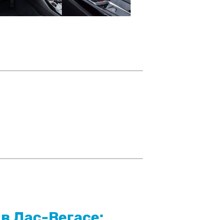
в Лас-Вегасе: