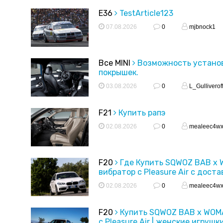
E36
TestArticle123
07.08.2026
0
mjbnock1
Все MINI
Возможность устано
покрышек.
03.08.2026
0
L_Gulliverof
F21
Купить рапэ
02.08.2026
0
mealeec4w
F20
Где Купить SQWOZ BAB x
вибратор с Pleasure Air с доста
02.08.2026
0
mealeec4w
F20
Купить SQWOZ BAB x WOM
с Pleasure Air | женские игрушк