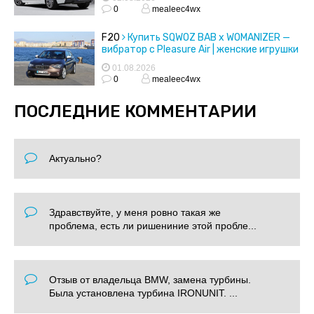
0
mealeec4wx
F20
Купить SQWOZ BAB x WOMANIZER —
вибратор с Pleasure Air | женские игрушки
01.08.2026
0
mealeec4wx
ПОСЛЕДНИЕ КОММЕНТАРИИ
Актуально?
Здравствуйте, у меня ровно такая же
проблема, есть ли ришениние этой пробле...
Отзыв от владельца BMW, замена турбины.
Была установлена турбина IRONUNIT. ...