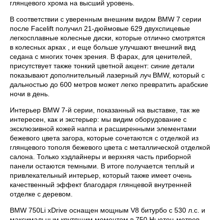
глянцевого хрома на высший уровень.
В соответствии с уверенным внешним видом BMW 7 серии
после Facelift получил 21-дюймовые 629 двухспицевые
легкосплавные колесные диски, которые отлично смотрятся
в колесных арках , и еще больше улучшают внешний вид
седана с многих точек зрения. В фарах, для ценителей,
присутствует также тонкий цветной акцент: синие детали
показывают дополнительный лазерный луч BMW, который с
дальностью до 600 метров может легко превратить арабские
ночи в день.
Интерьер BMW 7-й серии, показанный на выставке, так же
интересен, как и экстерьер: мы видим оборудование с
эксклюзивной кожей наппа и расширенными элементами
бежевого цвета загора, которые сочетаются с отделкой из
глянцевого тополя бежевого цвета с металлической отделкой
салона. Только хэдлайнеры и верхняя часть приборной
панели остаются темными. В итоге получается теплый и
привлекательный интерьер, который также имеет очень
качественный эффект благодаря глянцевой внутренней
отделке с деревом.
BMW 750Li xDrive оснащен мощным V8 битурбо с 530 л.с. и
максимальным крутящим моментом в 750 Ньютон-метров,