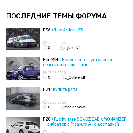
ПОСЛЕДНИЕ ТЕМЫ ФОРУМА
E36
TestArticle123
07.08.2026
0
mjbnock1
Все MINI
Возможность установки
нештатных покрышек.
03.08.2026
0
L_Gulliveroff
F21
Купить рапэ
02.08.2026
0
mealeec4wx
F20
Где Купить SQWOZ BAB x WOMANIZER
— вибратор с Pleasure Air с доставкой
02.08.2026