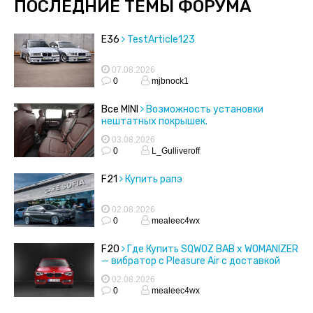
ПОСЛЕДНИЕ ТЕМЫ ФОРУМА
E36
TestArticle123
07.08.2026
0
mjbnock1
Все MINI
Возможность установки
нештатных покрышек.
03.08.2026
0
L_Gulliveroff
F21
Купить рапэ
02.08.2026
0
mealeec4wx
F20
Где Купить SQWOZ BAB x WOMANIZER
— вибратор с Pleasure Air с доставкой
02.08.2026
0
mealeec4wx