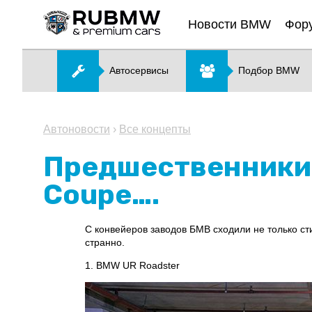
Новости BMW
Фор
Автосервисы
Подбор BMW
Автоновости
›
Все концепты
Предшественники 
Coupe….
С конвейеров заводов БМВ сходили не только ст
странно.
1. BMW UR Roadster