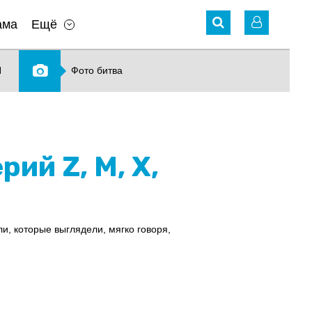
ама
Ещё
N
Фото битва
й Z, M, X,
, которые выглядели, мягко говоря,