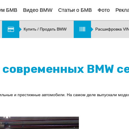
ум БМВ
Видео BMW
Статьи о БМВ
Фото
Рекл
Купить / Продать BMW
Расшифровка VI
современных BMW сери
ильные и престижные автомобили. На самом деле выпускали модели