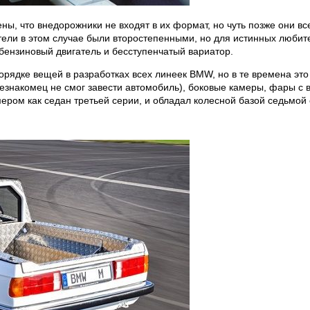
ны, что внедорожники не входят в их формат, но чуть позже они вс
тели в этом случае были второстепенными, но для истинных любите
ензиновый двигатель и бесступенчатый вариатор.
порядке вещей в разработках всех линеек BMW, но в те времена это
 незнакомец не смог завести автомобиль), боковые камеры, фары 
мером как седан третьей серии, и обладал колесной базой седьмой 