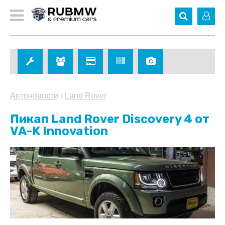
Автоновости
›
Land Rover
Пикап Land Rover Discovery 4 от
VA-K Innovation