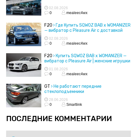
02.08.2026
0
mealeec4wx
F20
Где Купить SQWOZ BAB x WOMANIZER
— вибратор с Pleasure Air с доставкой
02.08.2026
0
mealeec4wx
F20
Купить SQWOZ BAB x WOMANIZER —
вибратор с Pleasure Air | женские игрушки
01.08.2026
0
mealeec4wx
GT
Не работают передние
стеклоподъемники
28.06.2026
0
Smartlink
ПОСЛЕДНИЕ КОММЕНТАРИИ