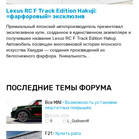
Lexus RC F Track Edition Hakuji:
«фарфоровый» эксклюзив
Премиальный японский автопроизводитель презентовал
эксклюзивное купе, созданное в единственном экземпляре и
получившее название Lexus RC F Track Edition Hakuji.
Автомобиль посвящен многовековой истории японского
искусства Хакудзи — создания произведений из
белоснежного фарфора. Уникальность...
ПОСЛЕДНИЕ ТЕМЫ ФОРУМА
Все MINI
Возможность установки
нештатных покрышек.
03.08.2026
0
L_Gulliveroff
F21
Купить рапэ