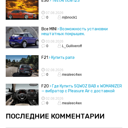
E36
TestArticle123
07.08.2026
0
mjbnock1
Все MINI
Возможность установки
нештатных покрышек.
03.08.2026
0
L_Gulliveroff
F21
Купить рапэ
02.08.2026
0
mealeec4wx
F20
Где Купить SQWOZ BAB x WOMANIZER
— вибратор с Pleasure Air с доставкой
02.08.2026
0
mealeec4wx
ПОСЛЕДНИЕ КОММЕНТАРИИ