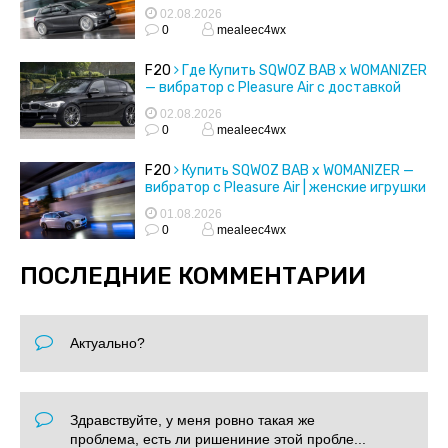
02.08.2026
0
mealeec4wx
F20
Где Купить SQWOZ BAB x WOMANIZER
— вибратор с Pleasure Air с доставкой
02.08.2026
0
mealeec4wx
F20
Купить SQWOZ BAB x WOMANIZER —
вибратор с Pleasure Air | женские игрушки
01.08.2026
0
mealeec4wx
ПОСЛЕДНИЕ КОММЕНТАРИИ
Актуально?
Здравствуйте, у меня ровно такая же
проблема, есть ли ришениние этой пробле...