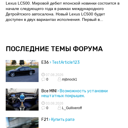
Lexus LC500. Мировой дебют японской новинки состоится в
начале следующего года в рамках международного
Детройтского автосалона. Новый Lexus LC500 будет
доступен в двух вариантах исполнения. Первый в...
ПОСЛЕДНИЕ ТЕМЫ ФОРУМА
E36
TestArticle123
07.08.2026
0
mjbnock1
Все MINI
Возможность установки
нештатных покрышек.
03.08.2026
0
L_Gulliveroff
F21
Купить рапэ