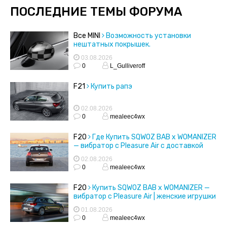
ПОСЛЕДНИЕ ТЕМЫ ФОРУМА
Все MINI
Возможность установки
нештатных покрышек.
03.08.2026
0
L_Gulliveroff
F21
Купить рапэ
02.08.2026
0
mealeec4wx
F20
Где Купить SQWOZ BAB x WOMANIZER
— вибратор с Pleasure Air с доставкой
02.08.2026
0
mealeec4wx
F20
Купить SQWOZ BAB x WOMANIZER —
вибратор с Pleasure Air | женские игрушки
01.08.2026
0
mealeec4wx