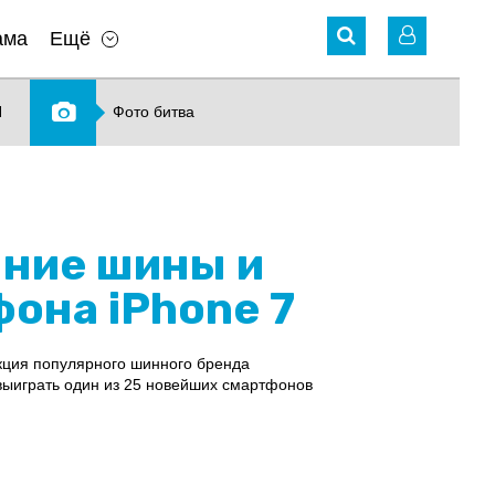
ама
Ещё
N
Фото битва
мние шины и
она iPhone 7
акция популярного шинного бренда
 выиграть один из 25 новейших смартфонов