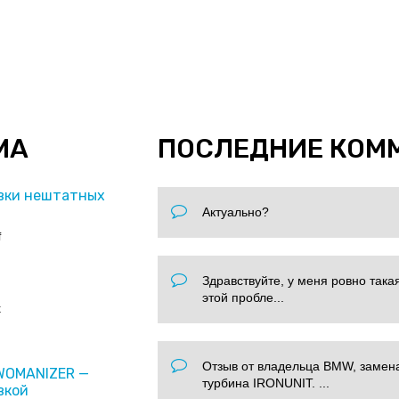
МА
ПОСЛЕДНИЕ КОМ
вки нештатных
Актуально?
f
Здравствуйте, у меня ровно така
этой пробле...
x
Отзыв от владельца BMW, замен
 WOMANIZER —
турбина IRONUNIT. ...
вкой