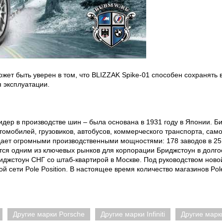
жет быть уверен в том, что BLIZZAK Spike-01 способен сохранять 
я эксплуатации.
идер в производстве шин – была основана в 1931 году в Японии. Б
томобилей, грузовиков, автобусов, коммерческого транспорта, само
ает огромными производственными мощностями: 178 заводов в 25 с
ется одним из ключевых рынков для корпорации Бриджстоун в долго
иджстоун СНГ со штаб-квартирой в Москве. Под руководством ново
 сети Pole Position. В настоящее время количество магазинов Pole 
Другие марки Porsche
Другие марки Infiniti
Другие марк