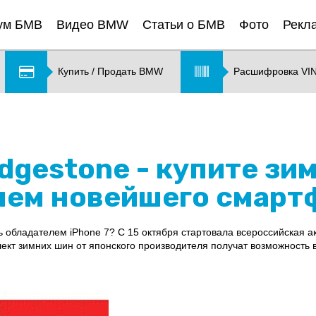
ум БМВ
Видео BMW
Статьи о БМВ
Фото
Рекл
Купить / Продать BMW
Расшифровка VI
idgestone - купите зи
лем новейшего смартф
ь обладателем iPhone 7? С 15 октября стартовала всероссийская 
лект зимних шин от японского производителя получат возможность