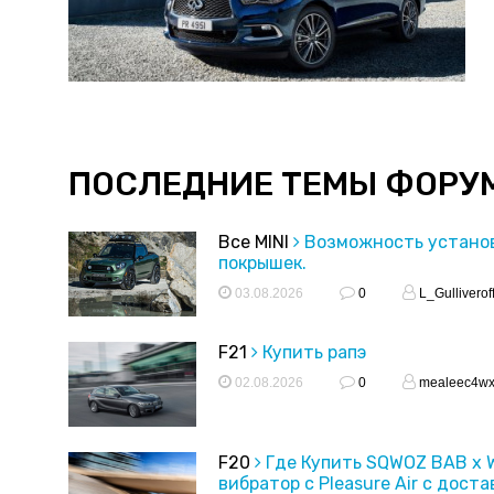
ПОСЛЕДНИЕ ТЕМЫ ФОРУ
Все MINI
Возможность устано
покрышек.
03.08.2026
0
L_Gulliverof
F21
Купить рапэ
02.08.2026
0
mealeec4w
F20
Где Купить SQWOZ BAB x
вибратор с Pleasure Air с доста