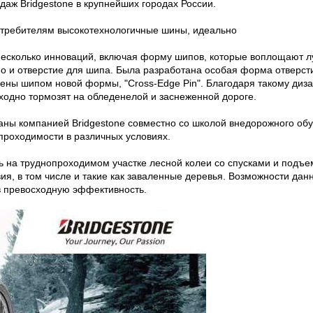
даж Bridgestone в крупнейших городах России.
отребителям высокотехнологичные шины, идеально
 несколько инноваций, включая форму шипов, которые воплощают 
но и отверстие для шипа. Была разработана особая форма отверст
ны шипом новой формы, "Cross-Edge Pin". Благодаря такому диз
ходно тормозят на обледенелой и заснеженной дороге.
аны компанией Bridgestone совместно со школой внедорожного обу
проходимости в различных условиях.
сь на труднопроходимом участке лесной колеи со спусками и подъ
ия, в том числе и такие как заваленные деревья. Возможности да
в превосходную эффективность.