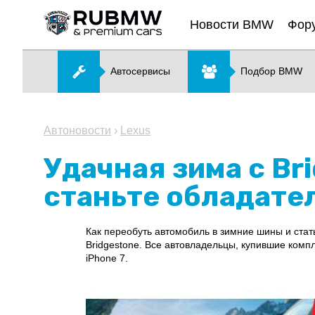
Новости BMW
Фор
Автосервисы
Подбор BMW
Автоновости
›
Lexus
Удачная зима с Br
станьте обладате
Как переобуть автомобиль в зимние шины и стат
Bridgestone. Все автовладельцы, купившие комп
iPhone 7.