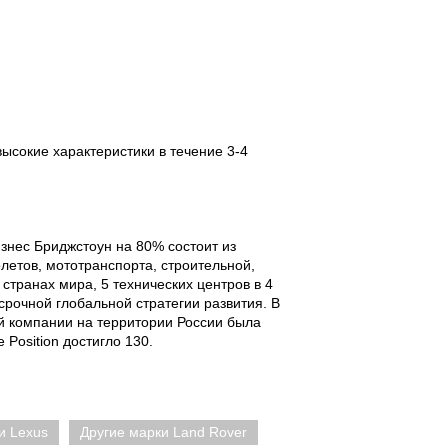
высокие характеристики в течение 3-4
изнес Бриджстоун на 80% состоит из
летов, мототранспорта, строительной,
транах мира, 5 технических центров в 4
срочной глобальной стратегии развития. В
й компании на территории России была
Position достигло 130.
и Lexus
Другие марки Land Rover