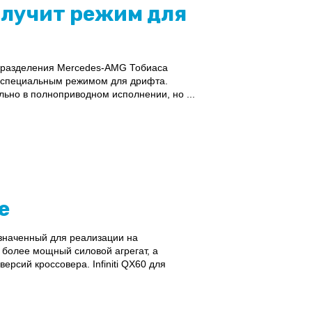
олучит режим для
одразделения Mercedes-AMG Тобиаса
н специальным режимом для дрифта.
ьно в полноприводном исполнении, но ...
е
азначенный для реализации на
более мощный силовой агрегат, а
рсий кроссовера. Infiniti QX60 для