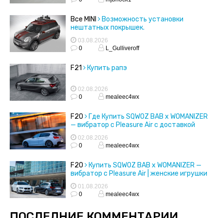
Все MINI
Возможность установки
нештатных покрышек.
03.08.2026
0
L_Gulliveroff
F21
Купить рапэ
02.08.2026
0
mealeec4wx
F20
Где Купить SQWOZ BAB x WOMANIZER
— вибратор с Pleasure Air с доставкой
02.08.2026
0
mealeec4wx
F20
Купить SQWOZ BAB x WOMANIZER —
вибратор с Pleasure Air | женские игрушки
01.08.2026
0
mealeec4wx
ПОСЛЕДНИЕ КОММЕНТАРИИ