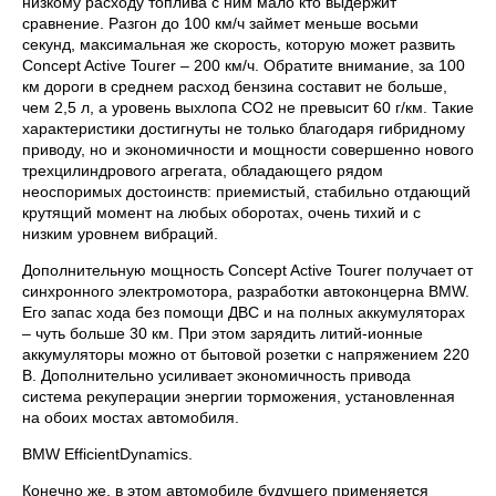
низкому расходу топлива с ним мало кто выдержит
сравнение. Разгон до 100 км/ч займет меньше восьми
секунд, максимальная же скорость, которую может развить
Concept Active Tourer – 200 км/ч. Обратите внимание, за 100
км дороги в среднем расход бензина составит не больше,
чем 2,5 л, а уровень выхлопа СО2 не превысит 60 г/км. Такие
характеристики достигнуты не только благодаря гибридному
приводу, но и экономичности и мощности совершенно нового
трехцилиндрового агрегата, обладающего рядом
неоспоримых достоинств: приемистый, стабильно отдающий
крутящий момент на любых оборотах, очень тихий и с
низким уровнем вибраций.
Дополнительную мощность Concept Active Tourer получает от
синхронного электромотора, разработки автоконцерна BMW.
Его запас хода без помощи ДВС и на полных аккумуляторах
– чуть больше 30 км. При этом зарядить литий-ионные
аккумуляторы можно от бытовой розетки с напряжением 220
В. Дополнительно усиливает экономичность привода
система рекуперации энергии торможения, установленная
на обоих мостах автомобиля.
BMW EfficientDynamics.
Конечно же, в этом автомобиле будущего применяется