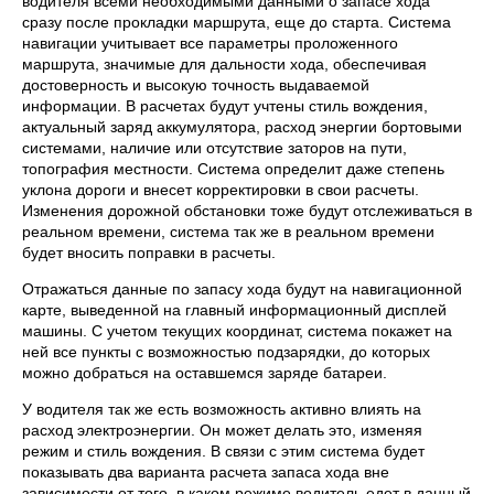
водителя всеми необходимыми данными о запасе хода
сразу после прокладки маршрута, еще до старта. Система
навигации учитывает все параметры проложенного
маршрута, значимые для дальности хода, обеспечивая
достоверность и высокую точность выдаваемой
информации. В расчетах будут учтены стиль вождения,
актуальный заряд аккумулятора, расход энергии бортовыми
системами, наличие или отсутствие заторов на пути,
топография местности. Система определит даже степень
уклона дороги и внесет корректировки в свои расчеты.
Изменения дорожной обстановки тоже будут отслеживаться в
реальном времени, система так же в реальном времени
будет вносить поправки в расчеты.
Отражаться данные по запасу хода будут на навигационной
карте, выведенной на главный информационный дисплей
машины. С учетом текущих координат, система покажет на
ней все пункты с возможностью подзарядки, до которых
можно добраться на оставшемся заряде батареи.
У водителя так же есть возможность активно влиять на
расход электроэнергии. Он может делать это, изменяя
режим и стиль вождения. В связи с этим система будет
показывать два варианта расчета запаса хода вне
зависимости от того, в каком режиме водитель едет в данный