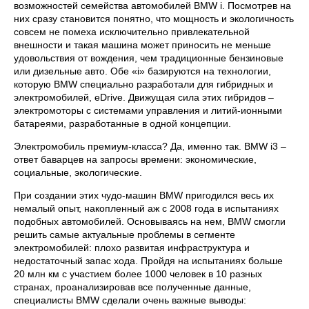
возможностей семейства автомобилей BMW i. Посмотрев на
них сразу становится понятно, что мощность и экологичность
совсем не помеха исключительно привлекательной
внешности и такая машина может приносить не меньше
удовольствия от вождения, чем традиционные бензиновые
или дизельные авто. Обе «i» базируются на технологии,
которую BMW специально разработали для гибридных и
электромобилей, eDrive. Движущая сила этих гибридов –
электромоторы с системами управления и литий-ионными
батареями, разработанные в одной концепции.
Электромобиль премиум-класса? Да, именно так. BMW i3 –
ответ баварцев на запросы времени: экономические,
социальные, экологические.
При создании этих чудо-машин BMW пригодился весь их
немалый опыт, накопленный аж с 2008 года в испытаниях
подобных автомобилей. Основываясь на нем, BMW смогли
решить самые актуальные проблемы в сегменте
электромобилей: плохо развитая инфраструктура и
недостаточный запас хода. Пройдя на испытаниях больше
20 млн км с участием более 1000 человек в 10 разных
странах, проанализировав все полученные данные,
специалисты BMW сделали очень важные выводы: