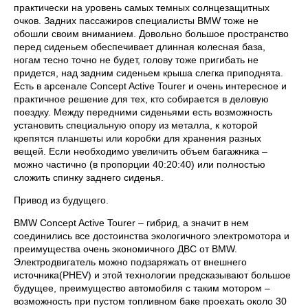
практически на уровень самых темных солнцезащитных
очков. Задних пассажиров специалисты BMW тоже не
обошли своим вниманием. Довольно большое пространство
перед сиденьем обеспечивает длинная колесная база,
ногам тесно точно не будет, голову тоже пригибать не
придется, над задним сиденьем крыша слегка приподнята.
Есть в арсенале Concept Active Tourer и очень интересное и
практичное решение для тех, кто собирается в деловую
поездку. Между передними сиденьями есть возможность
установить специальную опору из металла, к которой
крепятся планшеты или коробки для хранения разных
вещей. Если необходимо увеличить объем багажника –
можно частично (в пропорции 40:20:40) или полностью
сложить спинку заднего сиденья.
Привод из будущего.
BMW Concept Active Tourer – гибрид, а значит в нем
соединились все достоинства экологичного электромотора и
преимущества очень экономичного ДВС от BMW.
Электродвигатель можно подзаряжать от внешнего
источника(PHEV) и этой технологии предсказывают большое
будущее, преимущество автомобиля с таким мотором –
возможность при пустом топливном баке проехать около 30