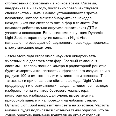
столкновения с животными в ночное время. Система,
внедренная в 2005 году, постоянно совершенствуется
специалистами BMW. Сейчас устанавливается третье
поколение, которое может обнаружить пешеходов,
находящихся вне светового пятна фар в темноте. Это
помогает действительно ощутимо снизить риск ДТП с
участием пешеходов. Есть в системе и функция Dynamic
Light Spot, которая получив сигнал от Night Vision,
направленно освещает обнаруженного пешехода, привлекая
к нему внимание водителя.
Летом этого года Night Vision научится обнаруживать
животных вне досягаемости фар. Главный компонент
системы – тепловизионная камера в радиаторной решетке –
будет измерять интенсивность инфракрасного излучения и в
радиусе 100 м сможет различить животное и человека. Точно
так же, как и при опасности сбить пешехода, Night Vision
предупредит и о возможности наезда на животное – выведет
изображение на монитор бортового компьютера,
пиктограмма, изображающая оленя, высветится на
приборной панели и на проекции на лобовом стекле.
Dynamic Light Spot направит луч света на животное. Частота
мигания будет подбираться системой таким образом, что бы
лучше обратить внимание водителя на объект, который