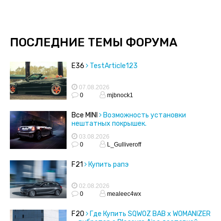
ПОСЛЕДНИЕ ТЕМЫ ФОРУМА
E36
TestArticle123
07.08.2026
0
mjbnock1
Все MINI
Возможность установки
нештатных покрышек.
03.08.2026
0
L_Gulliveroff
F21
Купить рапэ
02.08.2026
0
mealeec4wx
F20
Где Купить SQWOZ BAB x WOMANIZER