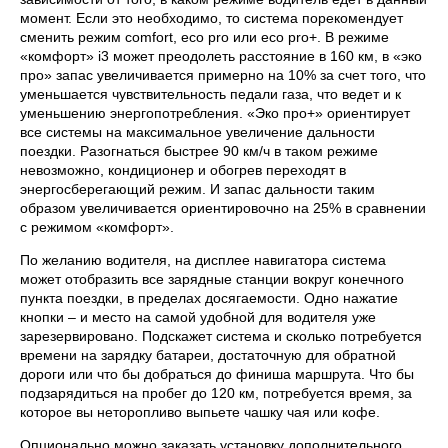
момент. Если это необходимо, то система порекомендует
сменить режим comfort, eco pro или eco pro+. В режиме
«комфорт» i3 может преодолеть расстояние в 160 км, в «эко
про» запас увеличивается примерно на 10% за счет того, что
уменьшается чувствительность педали газа, что ведет и к
уменьшению энергопотребления. «Эко про+» ориентирует
все системы на максимальное увеличение дальности
поездки. Разогнаться быстрее 90 км/ч в таком режиме
невозможно, кондиционер и обогрев переходят в
энергосберегающий режим. И запас дальности таким
образом увеличивается ориентировочно на 25% в сравнении
с режимом «комфорт».
По желанию водителя, на дисплее навигатора система
может отобразить все зарядные станции вокруг конечного
пункта поездки, в пределах досягаемости. Одно нажатие
кнопки – и место на самой удобной для водителя уже
зарезервировано. Подскажет система и сколько потребуется
времени на зарядку батареи, достаточную для обратной
дороги или что бы добраться до финиша маршрута. Что бы
подзарядиться на пробег до 120 км, потребуется время, за
которое вы неторопливо выпьете чашку чая или кофе.
Опционально можно заказать установку дополнительного