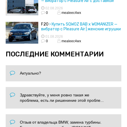
— вибратор с Pleasure Air с доставкой
02.08.2026
0
mealeec4wx
F20
Купить SQWOZ BAB x WOMANIZER —
вибратор с Pleasure Air | женские игрушки
01.08.2026
0
mealeec4wx
ПОСЛЕДНИЕ КОММЕНТАРИИ
Актуально?
Здравствуйте, у меня ровно такая же
проблема, есть ли ришениние этой пробле...
Отзыв от владельца BMW, замена турбины.