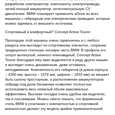
разработки электромотор, компоненты электропривода,
литий-ионный аккумулятор, интеллектуальную СУ
двигателем. BMW планирует применять eDrive во всех
машинах с гибридным или электрическим приводом, которые
можно заряжать от внешнего источника.
Спортивный и комфортный? Concept Active Tourer.
Пропорции этой машины очень гармоничны и с любого
ракурса она выглядит по-спортивному элегантно, сохранив
традиционно стильную носовую часть BMW. В профиль его
силуэт вытянутый, немного клиновидный, Concept Active
Tourer благодаря ему ярко выделяется в ряду других машин
и выглядит очень динамичным, даже оставаясь
неподвижным. Компактность его габаритов (в длина корпуса
– 4350 мм, высота – 1576 мм, ширина – 1833 мм) не мешает
быть салону просторным, а расположение аккумуляторов
гибрида под дном багажника позволяет полностью
использовать весь немалый объем максимально
эффективно. Высокая посадка очень удобна как водителю,
так и пассажирам. Можно смело сказать, что фирменный
стиль BMW в сочетании с компактностью и спортивной
внешностью делают эту модель крайне привлекательной.