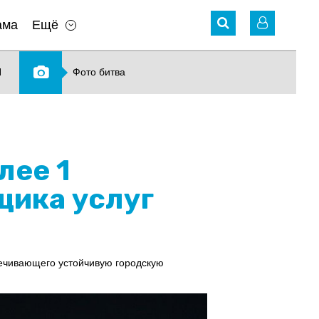
ама
Ещё
N
Фото битва
лее 1
щика услуг
печивающего устойчивую городскую