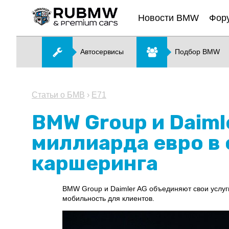
Новости BMW
Фор
Автосервисы
Подбор BMW
Статьи о БМВ
›
E71
BMW Group и Daiml
миллиарда евро в
каршеринга
BMW Group и Daimler AG объединяют свои услуги
мобильность для клиентов.