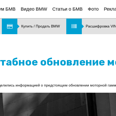
ум БМВ
Видео BMW
Статьи о БМВ
Фото
Рекл
Купить / Продать BMW
Расшифровка VI
табное обновление 
елились информацией о предстоящем обновлении моторной гамм