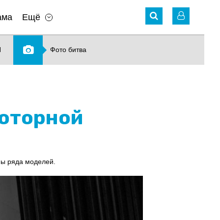
ама
Ещё
N
Фото битва
моторной
ы ряда моделей.