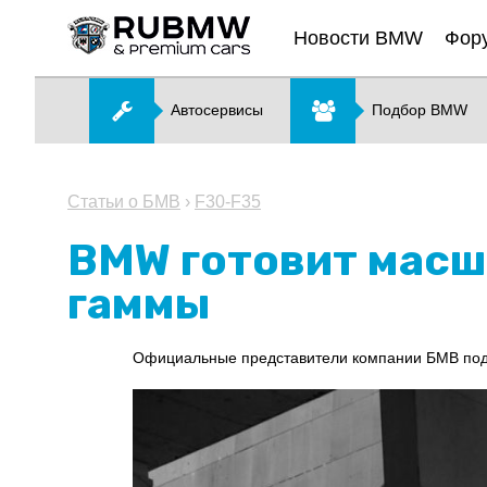
Новости BMW
Фор
Автосервисы
Подбор BMW
Статьи о БМВ
›
F30-F35
BMW готовит масш
гаммы
Официальные представители компании БМВ под