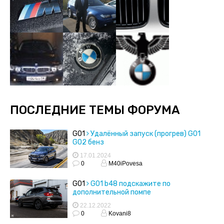
ПОСЛЕДНИЕ ТЕМЫ ФОРУМА
G01
Удалённый запуск (прогрев) G01
G02 бенз
17.01.2024
0
M40iPovesa
G01
G01 b48 подскажите по
дополнительной помпе
22.12.2022
0
Kovani8