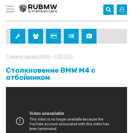
Свежие видео BMW
›
F82-F83
Столкновение BMW M4 c
отбойником