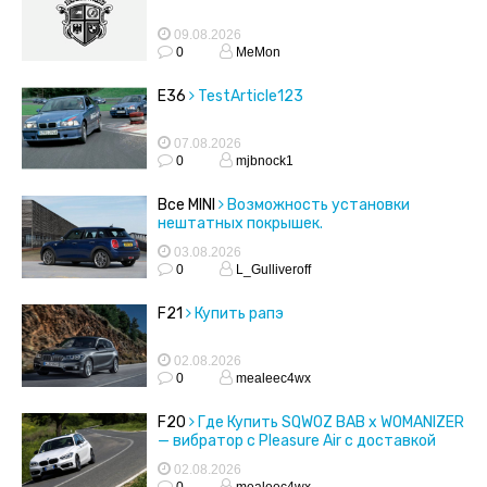
09.08.2026
0
MeMon
E36
TestArticle123
07.08.2026
0
mjbnock1
Все MINI
Возможность установки
нештатных покрышек.
03.08.2026
0
L_Gulliveroff
F21
Купить рапэ
02.08.2026
0
mealeec4wx
F20
Где Купить SQWOZ BAB x WOMANIZER
— вибратор с Pleasure Air с доставкой
02.08.2026
0
mealeec4wx