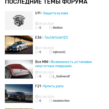
ПОСЛЕДНИЕ ТЕМЫ ФОРУМА
U11
Защита кузова
09.08.2026
0
MeMon
E36
TestArticle123
07.08.2026
0
mjbnock1
Все MINI
Возможность установки
нештатных покрышек.
03.08.2026
0
L_Gulliveroff
F21
Купить рапэ
02.08.2026
0
mealeec4wx