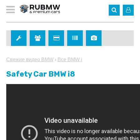
Свежие видео BMW
›
Все BMW i
Safety Car BMW i8