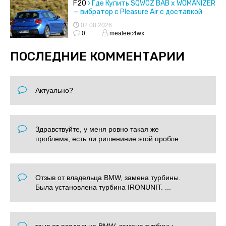
F20
Где Купить SQWOZ BAB x WOMANIZER
— вибратор с Pleasure Air с доставкой
02.08.2026
0
mealeec4wx
ПОСЛЕДНИЕ КОММЕНТАРИИ
Актуально?
Здравствуйте, у меня ровно такая же
проблема, есть ли ришениние этой пробле...
Отзыв от владельца BMW, замена турбины.
Была установлена турбина IRONUNIT. ...