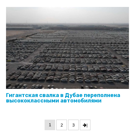
Гигантская свалка в Дубае переполнена
высококлассными автомобилями
1
2
3
|