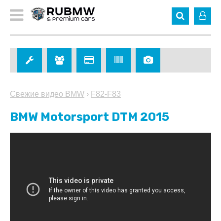
Свежие видео BMW
›
F82-F83
BMW Motorsport DTM 2015