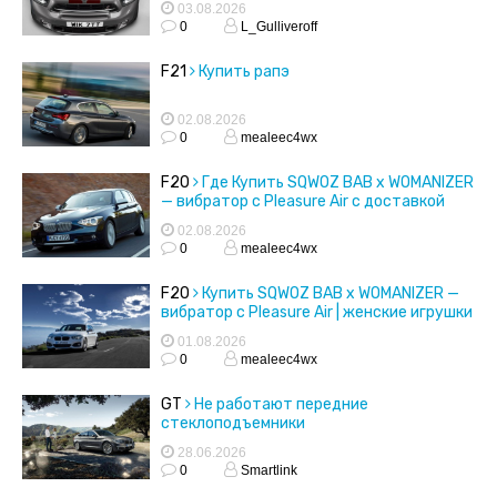
03.08.2026
0
L_Gulliveroff
F21
Купить рапэ
02.08.2026
0
mealeec4wx
F20
Где Купить SQWOZ BAB x WOMANIZER
— вибратор с Pleasure Air с доставкой
02.08.2026
0
mealeec4wx
F20
Купить SQWOZ BAB x WOMANIZER —
вибратор с Pleasure Air | женские игрушки
01.08.2026
0
mealeec4wx
GT
Не работают передние
стеклоподъемники
28.06.2026
0
Smartlink