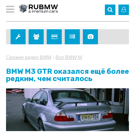
Свежие видео BMW
›
Все BMW M
BMW M3 GTR оказался ещё более
редким, чем считалось