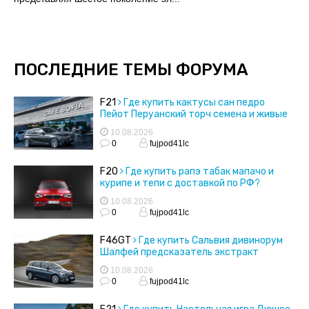
ПОСЛЕДНИЕ ТЕМЫ ФОРУМА
F21
Где купить кактусы сан педро
Пейот Перуанский торч семена и живые
кактусы
10.08.2026
0
fujpod41lc
F20
Где купить рапэ табак мапачо и
курипе и тепи с доставкой по РФ?
10.08.2026
0
fujpod41lc
F46GT
Где купить Сальвия дивинорум
Шалфей предсказатель экстракт
черенки семена
10.08.2026
0
fujpod41lc