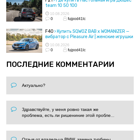
F21
Где купить Настольная игра Дюшес
team 10 50 100
10.08.2026
0
fujpod41lc
F40
Купить SQWOZ BAB x WOMANIZER —
вибратор с Pleasure Air | женские игрушки
10.08.2026
0
fujpod41lc
ПОСЛЕДНИЕ КОММЕНТАРИИ
Актуально?
Здравствуйте, у меня ровно такая же
проблема, есть ли ришениние этой пробле...
Отзыв от владельца BMW, замена турбины.