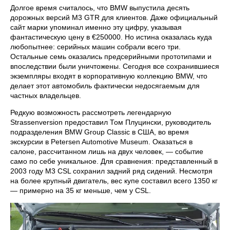
Долгое время считалось, что BMW выпустила десять
дорожных версий M3 GTR для клиентов. Даже официальный
сайт марки упоминал именно эту цифру, указывая
фантастическую цену в €250000. Но истина оказалась куда
любопытнее: серийных машин собрали всего три.
Остальные семь оказались предсерийными прототипами и
впоследствии были уничтожены. Сегодня все сохранившиеся
экземпляры входят в корпоративную коллекцию BMW, что
делает этот автомобиль фактически недосягаемым для
частных владельцев.
Редкую возможность рассмотреть легендарную
Strassenversion предоставил Том Плуцински, руководитель
подразделения BMW Group Classic в США, во время
экскурсии в Petersen Automotive Museum. Оказаться в
салоне, рассчитанном лишь на двух человек, — событие
само по себе уникальное. Для сравнения: представленный в
2003 году M3 CSL сохранил задний ряд сидений. Несмотря
на более крупный двигатель, вес купе составил всего 1350 кг
— примерно на 35 кг меньше, чем у CSL.