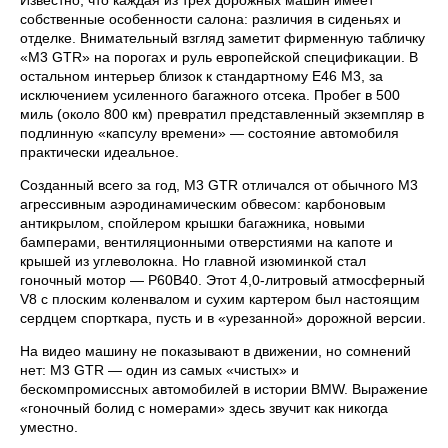
собственные особенности салона: различия в сиденьях и
отделке. Внимательный взгляд заметит фирменную табличку
«M3 GTR» на порогах и руль европейской спецификации. В
остальном интерьер близок к стандартному E46 M3, за
исключением усиленного багажного отсека. Пробег в 500
миль (около 800 км) превратил представленный экземпляр в
подлинную «капсулу времени» — состояние автомобиля
практически идеальное.
Созданный всего за год, M3 GTR отличался от обычного M3
агрессивным аэродинамическим обвесом: карбоновым
антикрылом, спойлером крышки багажника, новыми
бамперами, вентиляционными отверстиями на капоте и
крышей из углеволокна. Но главной изюминкой стал
гоночный мотор — P60B40. Этот 4,0-литровый атмосферный
V8 с плоским коленвалом и сухим картером был настоящим
сердцем спорткара, пусть и в «урезанной» дорожной версии.
На видео машину не показывают в движении, но сомнений
нет: M3 GTR — один из самых «чистых» и
бескомпромиссных автомобилей в истории BMW. Выражение
«гоночный болид с номерами» здесь звучит как никогда
уместно.