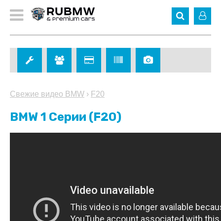
Свежие видео BMW
›
F20
BMW 1 Серии (F20)