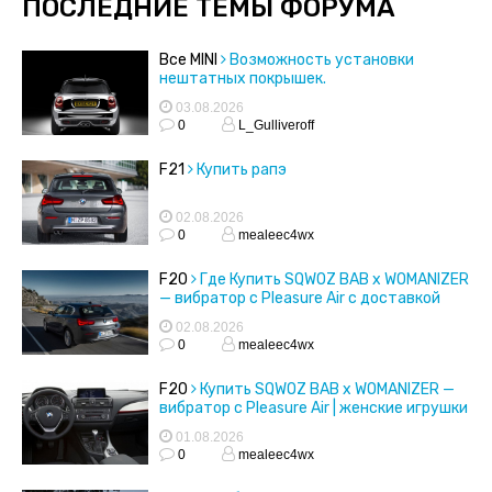
ПОСЛЕДНИЕ ТЕМЫ ФОРУМА
Все MINI
Возможность установки
нештатных покрышек.
03.08.2026
0
L_Gulliveroff
F21
Купить рапэ
02.08.2026
0
mealeec4wx
F20
Где Купить SQWOZ BAB x WOMANIZER
— вибратор с Pleasure Air с доставкой
02.08.2026
0
mealeec4wx
F20
Купить SQWOZ BAB x WOMANIZER —
вибратор с Pleasure Air | женские игрушки
01.08.2026
0
mealeec4wx