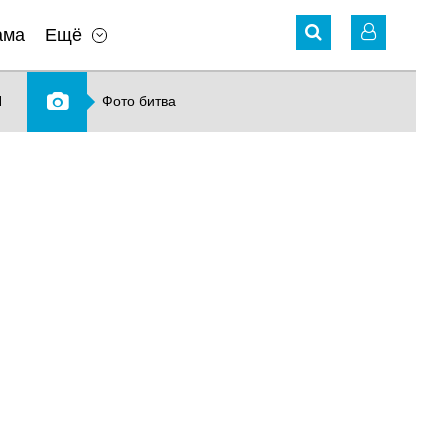
ама
Ещё
N
Фото битва