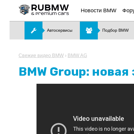
Новости BMW
Фор
Автосервисы
Подбор BMW
Свежие видео BMW
›
BMW AG
BMW Group: новая 