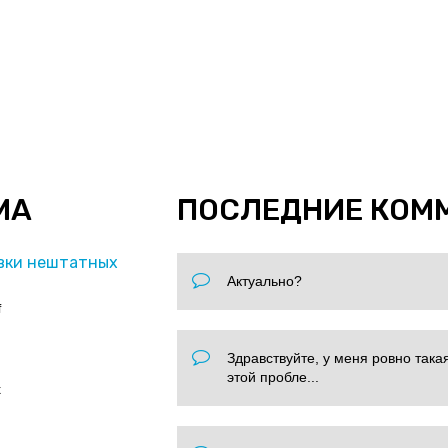
МА
ПОСЛЕДНИЕ КОМ
вки нештатных
Актуально?
f
Здравствуйте, у меня ровно така
этой пробле...
x