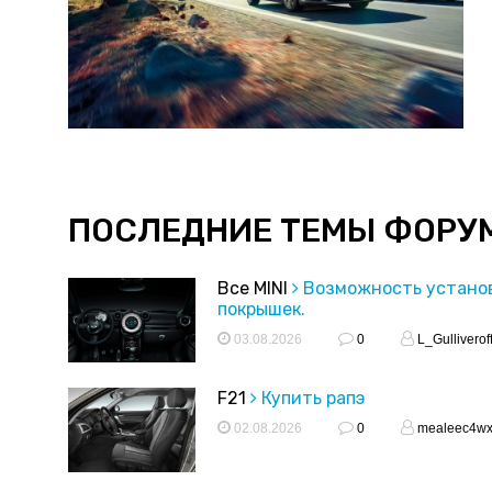
ПОСЛЕДНИЕ ТЕМЫ ФОРУ
Все MINI
Возможность устано
покрышек.
03.08.2026
0
L_Gulliverof
F21
Купить рапэ
02.08.2026
0
mealeec4w