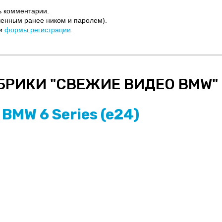
ь комментарии.
ченным ранее ником и паролем).
щи
формы регистрации
.
БРИКИ "
СВЕЖИЕ ВИДЕО BMW
"
BMW 6 Series (e24)