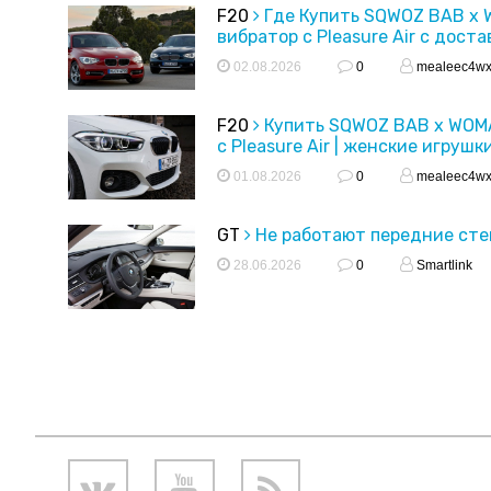
F20
Где Купить SQWOZ BAB x
вибратор с Pleasure Air с доста
02.08.2026
0
mealeec4w
F20
Купить SQWOZ BAB x WOM
с Pleasure Air | женские игрушк
01.08.2026
0
mealeec4w
GT
Не работают передние ст
28.06.2026
0
Smartlink