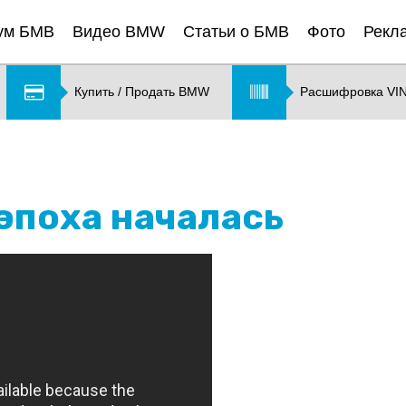
ум БМВ
Видео BMW
Статьи о БМВ
Фото
Рекл
Купить / Продать BMW
Расшифровка VI
эпоха началась