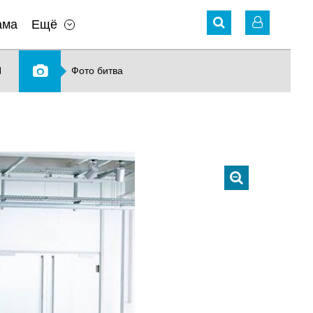
ама
Ещё
N
Фото битва