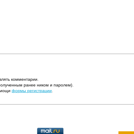
влять комментарии.
полученным ранее ником и паролем).
помощи
формы регистрации
.