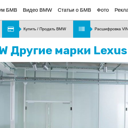
ум БМВ
Видео BMW
Статьи о БМВ
Фото
Рекл
Купить / Продать BMW
Расшифровка VI
MW Другие марки Lexus