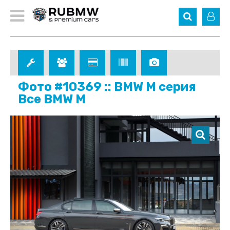
Фото #10369 :: BMW M серия
Все BMW M