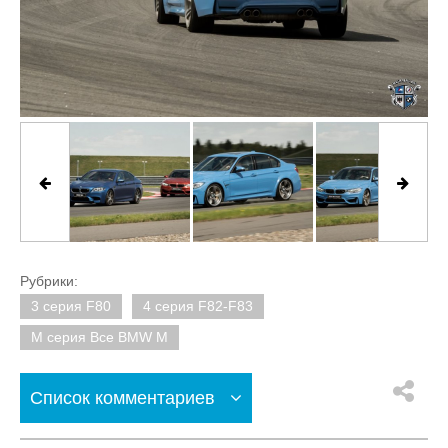
Рубрики:
3 серия F80
4 серия F82-F83
M серия Все BMW M
Список комментариев