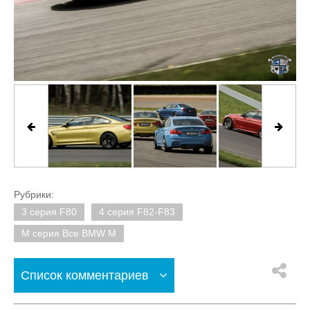
Рубрики:
3 серия F80
4 серия F82-F83
M серия Все BMW M
Список комментариев