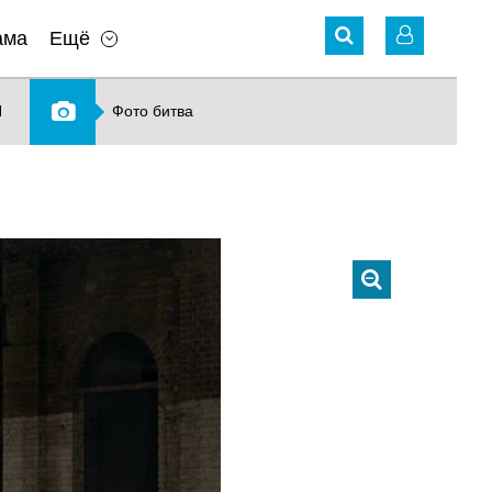
ама
Ещё
N
Фото битва