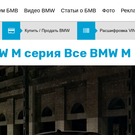
ум БМВ
Видео BMW
Статьи о БМВ
Фото
Рекл
Купить / Продать BMW
Расшифровка VI
MW M серия Все BMW M