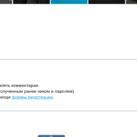
влять комментарии.
полученным ранее ником и паролем).
помощи
формы регистрации
.