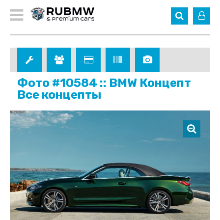
Фото #10584 :: BMW Концепт
Все концепты