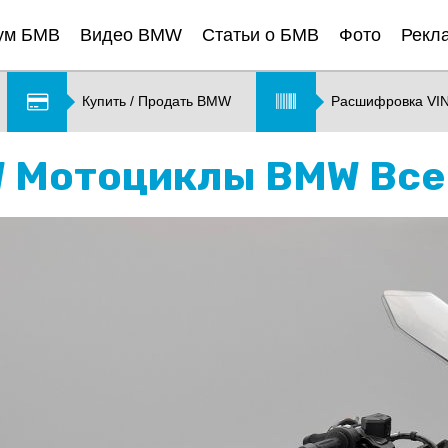
ум БМВ
Видео BMW
Статьи о БМВ
Фото
Рекл
Купить / Продать BMW
Расшифровка VI
MW Мотоциклы BMW Вс