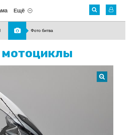
ама
Ещё
N
Фото битва
е мотоциклы