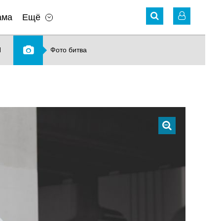
ама
Ещё
N
Фото битва