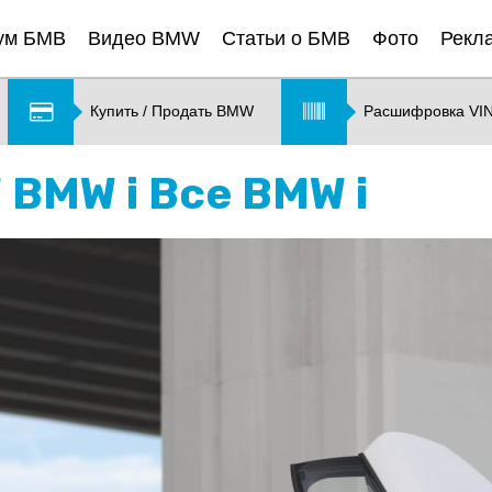
ум БМВ
Видео BMW
Статьи о БМВ
Фото
Рекл
Купить / Продать BMW
Расшифровка VI
 BMW i Все BMW i