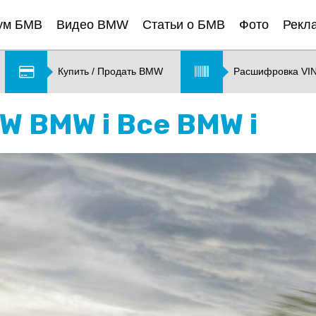
ум БМВ
Видео BMW
Статьи о БМВ
Фото
Рекл
Купить / Продать BMW
Расшифровка VI
W BMW i Все BMW i