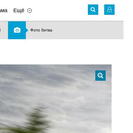
ама
Ещё
N
Фото битва