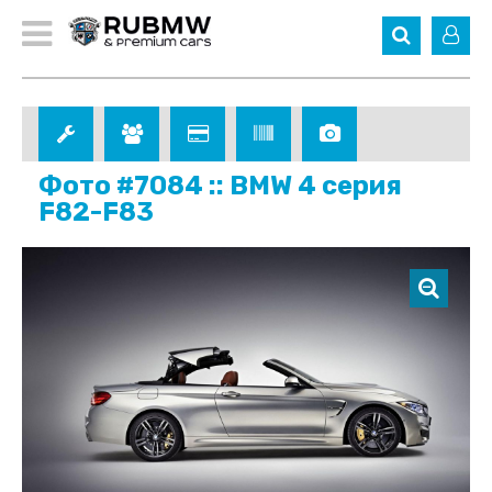
Фото #7084 :: BMW 4 серия
F82-F83