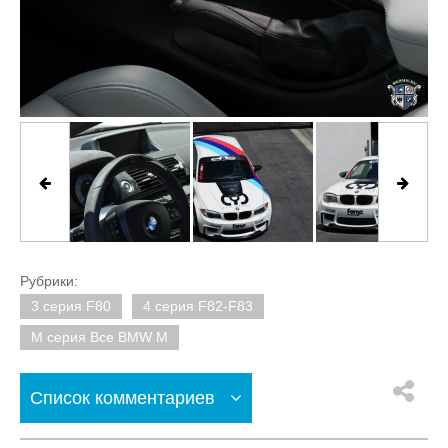
Рубрики:
3 серия F80
4 серия F82-F83
M серия Все BMW M
Список комментариев