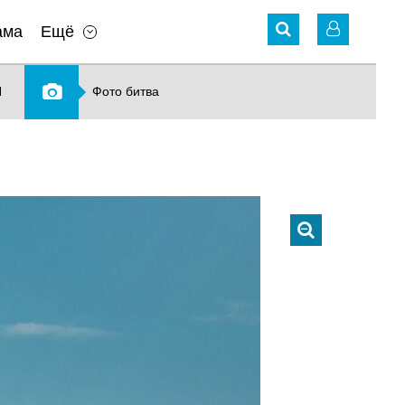
ама
Ещё
N
Фото битва