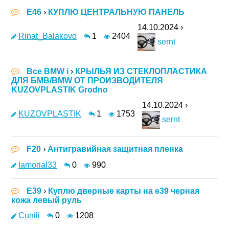
E46
›
КУПЛЮ ЦЕНТРАЛЬНУЮ ПАНЕЛЬ
14.10.2024 ›
Rinat_Balakovo
1
2404
sernt
Все BMW i
›
КРЫЛЬЯ ИЗ СТЕКЛОПЛАСТИКА
ДЛЯ БМВ/BMW ОТ ПРОИЗВОДИТЕЛЯ
KUZOVPLASTIK Grodno
14.10.2024 ›
KUZOVPLASTIK
1
1753
sernt
F20
›
Антигравийная защитная пленка
Iamorial33
0
990
E39
›
Куплю дверные карты на е39 черная
кожа левый руль
Cunili
0
1208