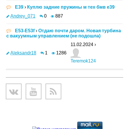
E39
›
Куплю задние пружины м тех бмв е39
Andrey_071
0
887
E53-E53f
›
Отдаю почти даром. Новая турбина
с вакуумным управлением (не подошла)
11.02.2024 ›
Aleksandr18
1
1286
Teremok124