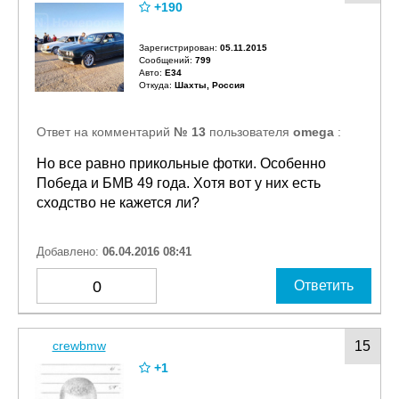
+190
Зарегистрирован:
05.11.2015
Сообщений:
799
Авто:
E34
Откуда:
Шахты, Россия
Ответ на комментарий
№ 13
пользователя
omega
:
Но все равно прикольные фотки. Особенно
Победа и БМВ 49 года. Хотя вот у них есть
сходство не кажется ли?
Добавлено:
06.04.2016 08:41
0
Ответить
crewbmw
15
+1