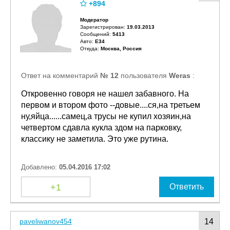
+894
Модератор
Зарегистрирован:
19.03.2013
Сообщений:
5413
Авто:
E34
Откуда:
Москва, Россия
Ответ на комментарий
№ 12
пользователя
Weras
:
Откровенно говоря не нашел забавного. На
первом и втором фото --довые....ся,на третьем
ну,яйца......самец,а трусы не купил хозяин,на
четвертом сдавла кукла здом на парковку,
классику не заметила. Это уже рутина.
Добавлено:
05.04.2016 17:02
+1
Ответить
paveliwanov454
14