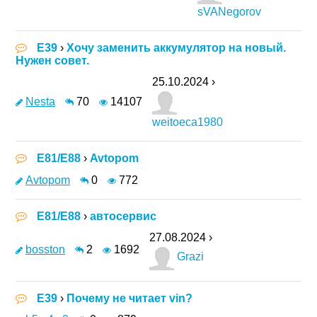
sVANegorov
E39
›
Хочу заменить аккумулятор на новый.
Нужен совет.
25.10.2024 ›
Nesta
70
14107
weitoeca1980
E81/E88
›
Avtopom
Avtopom
0
772
E81/E88
›
автосервис
27.08.2024 ›
bosston
2
1692
Grazi
E39
›
Почему не читает vin?