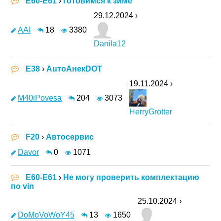
E60-E61
›
готовимся к зиме
29.12.2024 ›
AAI
18
3380
Danila12
E38
›
АuтоАнекDOT
19.11.2024 ›
M40iPovesa
204
3073
HerryGrotter
F20
›
Автосервис
Davor
0
1071
E60-E61
›
Не могу проверить комплектацию
по vin
25.10.2024 ›
DoMoVoWoY45
13
1650