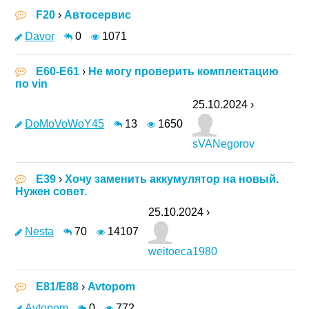
F20
›
Автосервис
Davor
0
1071
E60-E61
›
Не могу проверить комплектацию
по vin
25.10.2024 ›
DoMoVoWoY45
13
1650
sVANegorov
E39
›
Хочу заменить аккумулятор на новый.
Нужен совет.
25.10.2024 ›
Nesta
70
14107
weitoeca1980
E81/E88
›
Avtopom
Avtopom
0
772