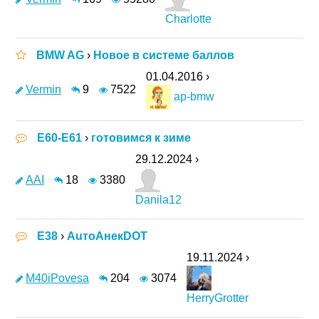
Charlotte
BMW AG
›
Новое в системе баллов
01.04.2016 ›
Vermin
9
7522
ap-bmw
E60-E61
›
готовимся к зиме
29.12.2024 ›
AAI
18
3380
Danila12
E38
›
АuтоАнекDOT
19.11.2024 ›
M40iPovesa
204
3074
HerryGrotter