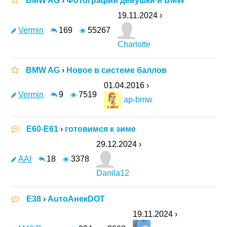
BMW AG
›
Фотографии девушки и BMW
19.11.2024 ›
Vermin
169
55267
Charlotte
BMW AG
›
Новое в системе баллов
01.04.2016 ›
Vermin
9
7519
ap-bmw
E60-E61
›
готовимся к зиме
29.12.2024 ›
AAI
18
3378
Danila12
E38
›
АuтоАнекDOT
19.11.2024 ›