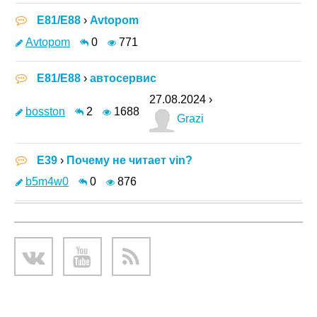
E81/E88
›
Avtopom
Avtopom
0
771
E81/E88
›
автосервис
27.08.2024 ›
bosston
2
1688
Grazi
E39
›
Почему не читает vin?
b5m4w0
0
876