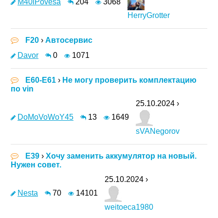
M40iPovesa
204
3068
HerryGrotter
F20
›
Автосервис
Davor
0
1071
E60-E61
›
Не могу проверить комплектацию
по vin
25.10.2024 ›
DoMoVoWoY45
13
1649
sVANegorov
E39
›
Хочу заменить аккумулятор на новый.
Нужен совет.
25.10.2024 ›
Nesta
70
14101
weitoeca1980