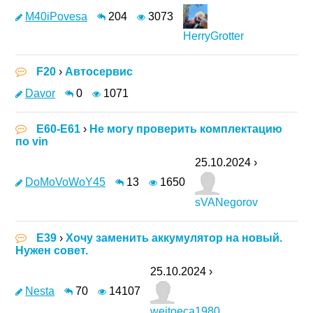
M40iPovesa
204
3073
HerryGrotter
F20
›
Автосервис
Davor
0
1071
E60-E61
›
Не могу проверить комплектацию
по vin
25.10.2024 ›
DoMoVoWoY45
13
1650
sVANegorov
E39
›
Хочу заменить аккумулятор на новый.
Нужен совет.
25.10.2024 ›
Nesta
70
14107
weitoeca1980