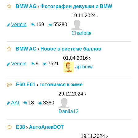
BMW AG
›
Фотографии девушки и BMW
19.11.2024 ›
Vermin
169
55280
Charlotte
BMW AG
›
Новое в системе баллов
01.04.2016 ›
Vermin
9
7521
ap-bmw
E60-E61
›
готовимся к зиме
29.12.2024 ›
AAI
18
3380
Danila12
E38
›
АuтоАнекDOT
19.11.2024 ›