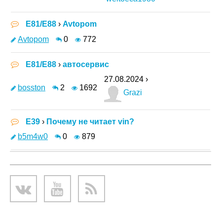
E81/E88
›
Avtopom
Avtopom
0
772
E81/E88
›
автосервис
27.08.2024 ›
bosston
2
1692
Grazi
E39
›
Почему не читает vin?
b5m4w0
0
879