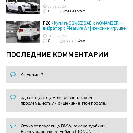
02.08.2026
0
mealeec4wx
F20
Купить SQWOZ BAB x WOMANIZER —
вибратор с Pleasure Air | женские игрушки
01.08.2026
0
mealeec4wx
ПОСЛЕДНИЕ КОММЕНТАРИИ
Актуально?
Здравствуйте, у меня ровно такая же
проблема, есть ли ришениние этой пробле...
Отзыв от владельца BMW, замена турбины.
Была установлена турбина IRONUNIT. ...