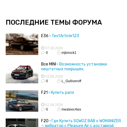
ПОСЛЕДНИЕ ТЕМЫ ФОРУМА
E36
TestArticle123
07.08.2026
0
mjbnock1
Все MINI
Возможность установки
нештатных покрышек.
03.08.2026
0
L_Gulliveroff
F21
Купить рапэ
02.08.2026
0
mealeec4wx
F20
Где Купить SQWOZ BAB x WOMANIZER
— вибратор с Pleasure Air с доставкой