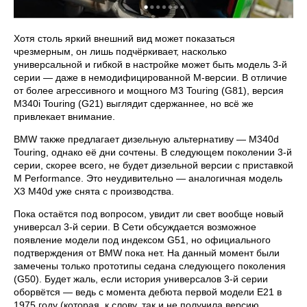
Хотя столь яркий внешний вид может показаться
чрезмерным, он лишь подчёркивает, насколько
универсальной и гибкой в настройке может быть модель 3-й
серии — даже в немодифицированной M-версии. В отличие
от более агрессивного и мощного M3 Touring (G81), версия
M340i Touring (G21) выглядит сдержаннее, но всё же
привлекает внимание.
BMW также предлагает дизельную альтернативу — M340d
Touring, однако её дни сочтены. В следующем поколении 3-й
серии, скорее всего, не будет дизельной версии с приставкой
M Performance. Это неудивительно — аналогичная модель
X3 M40d уже снята с производства.
Пока остаётся под вопросом, увидит ли свет вообще новый
универсал 3-й серии. В Сети обсуждается возможное
появление модели под индексом G51, но официального
подтверждения от BMW пока нет. На данный момент были
замечены только прототипы седана следующего поколения
(G50). Будет жаль, если история универсалов 3-й серии
оборвётся — ведь с момента дебюта первой модели E21 в
1975 году (которая, к слову, так и не получила версию