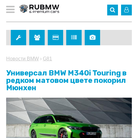
Новости BMW
›
G81
Универсал BMW M340i Touring в
редком матовом цвете покорил
Мюнхен