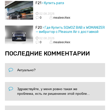
F21
Купить рапэ
02.08.2026
0
mealeec4wx
F20
Где Купить SQWOZ BAB x WOMANIZER
— вибратор с Pleasure Air с доставкой
02.08.2026
0
mealeec4wx
ПОСЛЕДНИЕ КОММЕНТАРИИ
Актуально?
Здравствуйте, у меня ровно такая же
проблема, есть ли ришениние этой пробле...