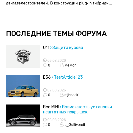
двигателестроителей. В конструкции plug-in гибридн...
ПОСЛЕДНИЕ ТЕМЫ ФОРУМА
U11
Защита кузова
09.08.2026
0
MeMon
E36
TestArticle123
07.08.2026
0
mjbnock1
Все MINI
Возможность установки
нештатных покрышек.
03.08.2026
0
L_Gulliveroff