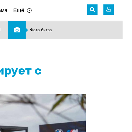
ама
Ещё
N
Фото битва
рует с