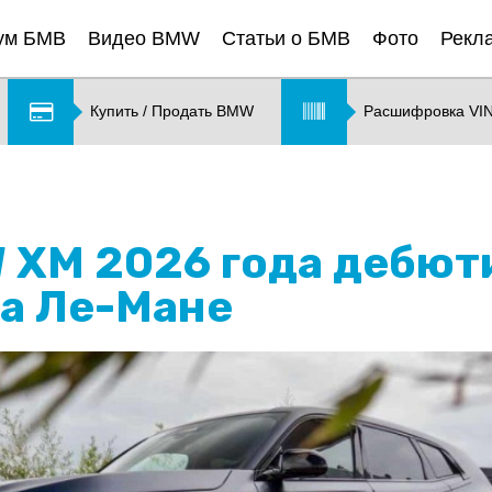
ум БМВ
Видео BMW
Статьи о БМВ
Фото
Рекл
Купить / Продать BMW
Расшифровка VI
XM 2026 года дебюти
а Ле-Мане