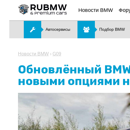
Новости BMW
Фор
Автосервисы
Подбор BMW
Новости BMW
›
G09
Обновлённый BMW 
новыми опциями н