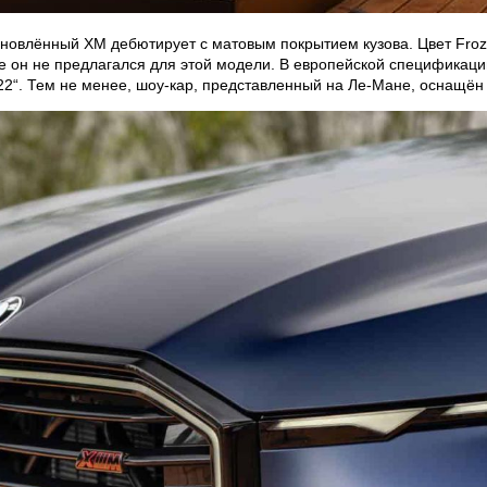
бновлённый XM дебютирует с матовым покрытием кузова. Цвет Froze
нее он не предлагался для этой модели. В европейской спецификац
 22“. Тем не менее, шоу-кар, представленный на Ле-Мане, оснащён