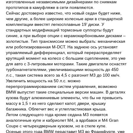
изготовленные независимыми дизайнерами по снимкам
прототипов в камуфляже в сети появляются.
Сейчас достоверно известно, что новый седан будет ниже,
чем другие, а более широкие колесные арки в стандартной
комплектации вместят легкосплавные 19’ диски. У
стандартных модификаций тормозные суппорты будут
синие, а при выборе опции с керамокарбоновыми дисками –
золотистые. Тип трансмиссии можно выбрать: механическая
или роботизированная M-DCT. На заднюю ось установят
управляемый дифференциал, который перераспределяет
крутящий момент на колесо с большим сцеплением, это уже
для авто с 3-литровыми моторами. Такие двигатели оснастят
турбонагнетателями, увеличивающими мощность до 450
л.с., такая система всего за 4,5 с разгонит М3 до 100 км/ч.
Увеличить мощность на 50 л.с. можно
перепрограммированием систем управления, возможно
BMW выпустит такие специальные версии машин. В деталях
кузова будут алюминиевые элементы, что бы не превысить
массу в 1,5 т из него сделают капот, двери, крышку
багажника. Облегчит вес и углепластиковая крыша.
Летом следующего года кроме седана M3 появятся
аналогичные купе и кабриолет M4, а вдобавок и M4 Gran
Coupe с четырехдверным кузовом, но в стиле купе.
Осенью этого года BMW пердставит M3 во Франкфурте, уже