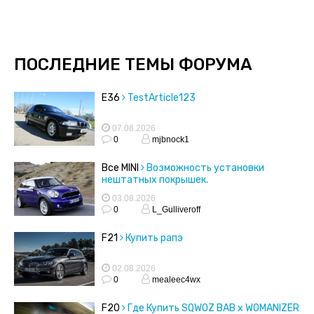
ПОСЛЕДНИЕ ТЕМЫ ФОРУМА
E36
TestArticle123
07.08.2026
0
mjbnock1
Все MINI
Возможность установки
нештатных покрышек.
03.08.2026
0
L_Gulliveroff
F21
Купить рапэ
02.08.2026
0
mealeec4wx
F20
Где Купить SQWOZ BAB x WOMANIZER