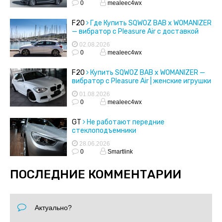
0
mealeec4wx
F20
Где Купить SQWOZ BAB x WOMANIZER
— вибратор с Pleasure Air с доставкой
02.08.2026
0
mealeec4wx
F20
Купить SQWOZ BAB x WOMANIZER —
вибратор с Pleasure Air | женские игрушки
01.08.2026
0
mealeec4wx
GT
Не работают передние
стеклоподъемники
28.06.2026
0
Smartlink
ПОСЛЕДНИЕ КОММЕНТАРИИ
Актуально?