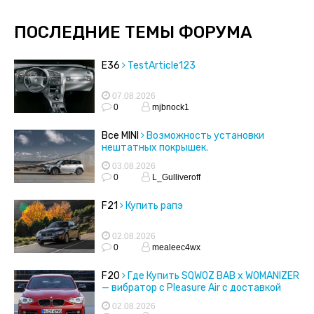
ПОСЛЕДНИЕ ТЕМЫ ФОРУМА
E36
TestArticle123
07.08.2026
0
mjbnock1
Все MINI
Возможность установки
нештатных покрышек.
03.08.2026
0
L_Gulliveroff
F21
Купить рапэ
02.08.2026
0
mealeec4wx
F20
Где Купить SQWOZ BAB x WOMANIZER
— вибратор с Pleasure Air с доставкой
02.08.2026