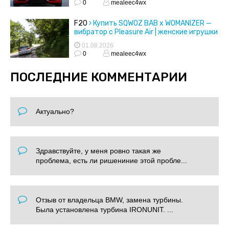
0
mealeec4wx
F20
Купить SQWOZ BAB x WOMANIZER —
вибратор с Pleasure Air | женские игрушки
01.08.2026
0
mealeec4wx
ПОСЛЕДНИЕ КОММЕНТАРИИ
Актуально?
Здравствуйте, у меня ровно такая же
проблема, есть ли ришениние этой пробле...
Отзыв от владельца BMW, замена турбины.
Была установлена турбина IRONUNIT. ...