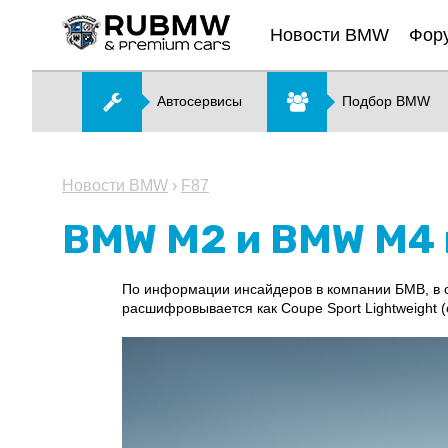
Новости BMW
Фор
Автосервисы
Подбор BMW
Новости BMW
›
F87
BMW M2 и BMW M4 
По информации инсайдеров в компании БМВ, в с
расшифровывается как Coupe Sport Lightweight (