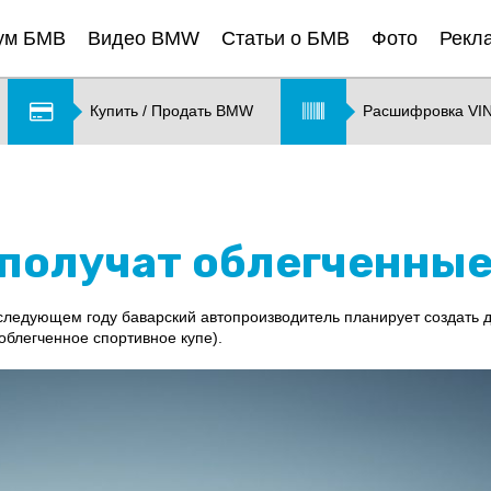
ум БМВ
Видео BMW
Статьи о БМВ
Фото
Рекл
Купить / Продать BMW
Расшифровка VI
получат облегченные
ледующем году баварский автопроизводитель планирует создать д
облегченное спортивное купе).