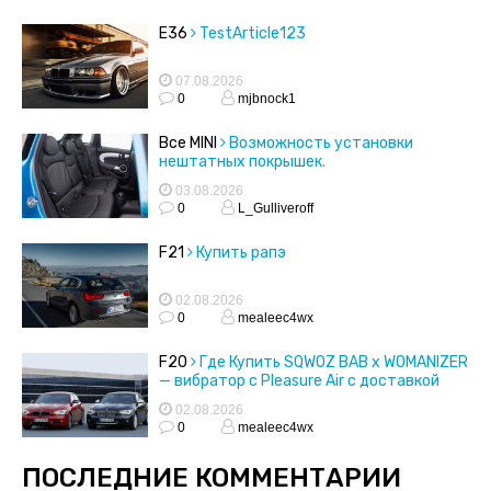
E36
TestArticle123
07.08.2026
0
mjbnock1
Все MINI
Возможность установки
нештатных покрышек.
03.08.2026
0
L_Gulliveroff
F21
Купить рапэ
02.08.2026
0
mealeec4wx
F20
Где Купить SQWOZ BAB x WOMANIZER
— вибратор с Pleasure Air с доставкой
02.08.2026
0
mealeec4wx
ПОСЛЕДНИЕ КОММЕНТАРИИ