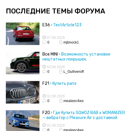
ПОСЛЕДНИЕ ТЕМЫ ФОРУМА
E36
TestArticle123
07.08.2026
0
mjbnock1
Все MINI
Возможность установки
нештатных покрышек.
03.08.2026
0
L_Gulliveroff
F21
Купить рапэ
02.08.2026
0
mealeec4wx
F20
Где Купить SQWOZ BAB x WOMANIZER
— вибратор с Pleasure Air с доставкой
02.08.2026
0
mealeec4wx